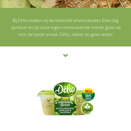
Bij Délio maken wij de lekkerste smeersalades. Elke dag
opnieuw en op onze eigen vernieuwende manier gaan wij
voor de beste smaak. Délio, lekker als geen ander.