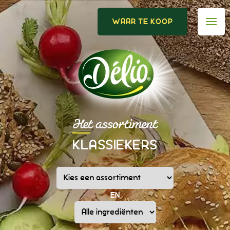
WAAR TE KOOP
Het assortiment
KLASSIEKERS
EN