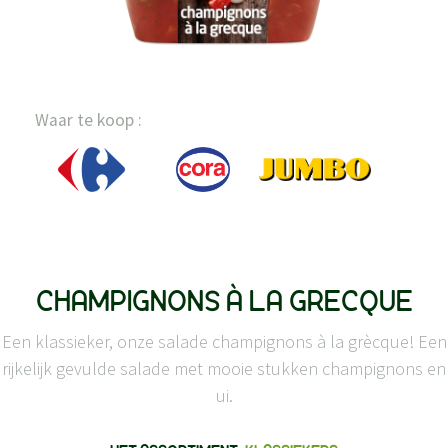
Waar te koop :
CHAMPIGNONS À LA GRECQUE
Een klassieker, onze salade champignons à la grècque! Een
rijkelijk gevulde salade met mooie stukken champignons en
ui.