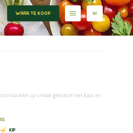
Nl
WAAR TE KOOP
pesto karakter op smaak gebracht met kaas en
RS
KIP