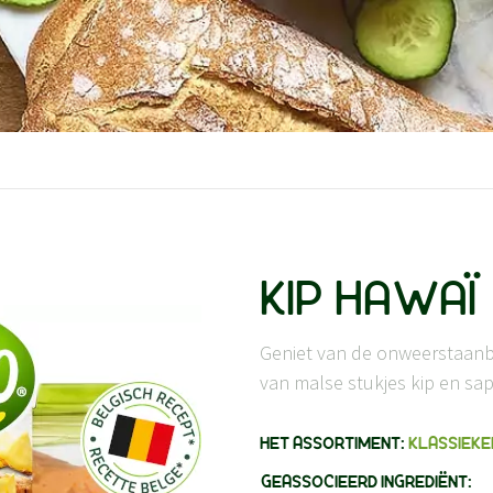
KIP HAWAÏ
Geniet van de onweerstaanb
van malse stukjes kip en sap
HET ASSORTIMENT:
KLASSIEKE
GEASSOCIEERD INGREDIËNT: