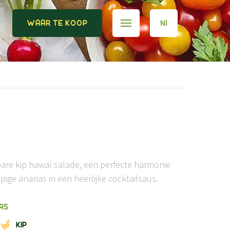
Nl
WAAR TE KOOP
are kip hawaï salade, een perfecte harmonie
pige ananas in een heerlijke cocktailsaus.
RS
KIP