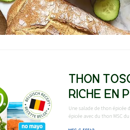
THON TOSC
RICHE EN 
Une salade de thon épicée 
épicée avec du thon MSC du