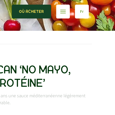
Fr
OÙ ACHETER
AN ‘NO MAYO,
PROTÉINE’
dans une sauce méditerranéenne légèrement
rable.