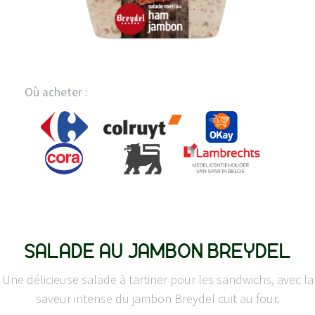
Où acheter :
SALADE AU JAMBON BREYDEL
Une délicieuse salade à tartiner pour les sandwichs, avec la
saveur intense du jambon Breydel cuit au four.